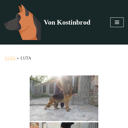
Продължете
Von Kostinbrod
към
съдържанието
LUTA
»
LUTA