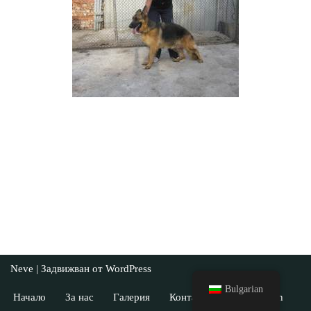
Neve
| Задвижван от
WordPress
Bulgarian
Начало
За нас
Галерия
Контакти
English