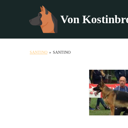
Von Kostinbr
Продължете
към
съдържанието
SANTINO
»
SANTINO